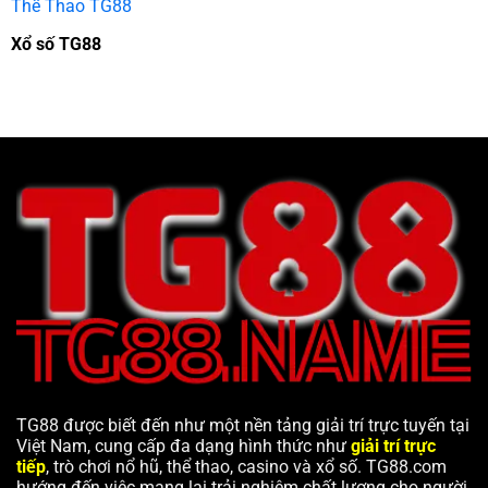
Thể Thao TG88
Xổ số TG88
3 miền là loại hình được ưu tiên
Xổ số siêu tốc rút ngắn thời gian chờ đợi
Loại hình quay nhanh chỉ mất từ 1 phút đến 5 phút để
hoàn thành chu kỳ mở thưởng đầy kịch tính lôi cuốn. Hội
viên linh hoạt tham gia đặt cược bất cứ thời điểm nào
trong ngày mà không phụ thuộc vào kết quả quay kiến
thiết. Sự tiện lợi giúp
xổ số TG88
trở thành lựa chọn ưu tiên
dành cho anh em bận rộn muốn thử vận may tức thì.
Xổ số điện toán mang phong cách quốc tế hiện đại
Sản phẩm lấy cảm hứng từ hình thức quay Vietlott mang
lại cơ hội trúng giải Jackpot trị giá hàng tỷ đồng cực
TG88 được biết đến như một nền tảng giải trí trực tuyến tại
khủng. Bet thủ thoải mái lựa chọn dãy lô may mắn theo sở
Việt Nam, cung cấp đa dạng hình thức như
giải trí trực
thích cá nhân để chinh phục đỉnh cao vinh quang cùng
tiếp
, trò chơi nổ hũ, thể thao, casino và xổ số. TG88.com
hướng đến việc mang lại trải nghiệm chất lượng cho người