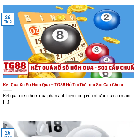
Quà Tặng Tri Ân Hội Viên Có Giá Trị Lớn
26
Th12
Kết Quả Xổ Số Hôm Qua – TG88 Hỗ Trợ Dữ Liệu Soi Cầu Chuẩn
Kết quả xổ số hôm qua phản ánh biến động của những dãy số mang
[...]
26