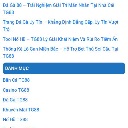
sảnh, giúp người quan tâm dễ dàng theo dõi và cập nhật
Đá Gà 88 – Trải Nghiệm Giải Trí Mãn Nhãn Tại Nhà Cái
thông tin một cách thuận tiện.
TG88
Trang Đá Gà Uy Tín – Khẳng Định Đẳng Cấp, Uy Tín Vượt
Trội
Tool Nổ Hũ – TG88 Lý Giải Khái Niệm Và Rủi Ro Tiềm Ẩn
Thống Kê Lô Gan Miền Bắc – Hỗ Trợ Bet Thủ Soi Cầu Tại
TG88
DANH MỤC
Bắn Cá TG88
Casino TG88
Đá Gà TG88
Khuyến Mãi TG88
Nổ Hũ TG88