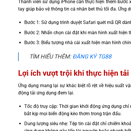
Thành viên sử dụng iPhone cần thực hiện thêm bước x
tay giúp bảo vệ thông tin cá nhân bet thủ tối đa. Ứng
Bước 1: Sử dụng trình duyệt Safari quét mã QR dành 
Bước 2: Nhấn chọn cài đặt khi màn hình xuất hiện t
Bước 3: Biểu tượng nhà cái xuất hiện màn hình chín
TÌM HIỂU THÊM:
ĐĂNG KÝ TG88
Lợi ích vượt trội khi thực hiện t
Ứng dụng mang lại sự khác biệt rõ rệt về hiệu suất v
động tải ứng dụng đem lại.
Tốc độ truy cập: Thời gian khởi động ứng dụng chỉ 
bắt kịp mọi biến động kèo thơm trong trận đấu.
Dung lượng siêu nhẹ: Tệp tin cài đặt chỉ chiếm k
ứng dụng không gây tốn tài nguyên hoặc nhanh hết