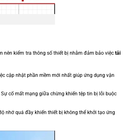
ên nên kiểm tra thông số thiết bị nhằm đảm bảo việc
tải
 Việc cập nhật phần mềm mới nhất giúp ứng dụng vận
. Sự cố mất mạng giữa chừng khiến tệp tin bị lỗi buộc
Bộ nhớ quá đầy khiến thiết bị không thể khởi tạo ứng