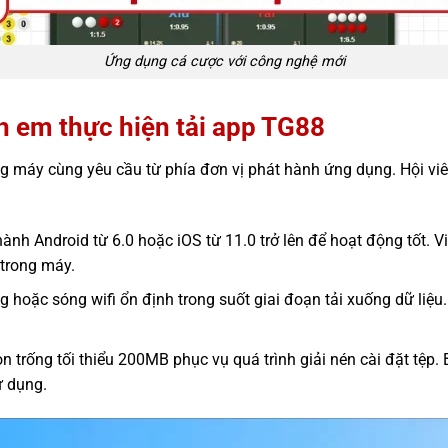
Ứng dụng cá cược với công nghệ mới
h em thực hiện tải app TG88
ứng máy cùng yêu cầu từ phía đơn vị phát hành ứng dụng. Hội vi
ành Android từ 6.0 hoặc iOS từ 11.0 trở lên để hoạt động tốt.
 trong máy.
g hoặc sóng wifi ổn định trong suốt giai đoạn tải xuống dữ liệu
trống tối thiểu 200MB phục vụ quá trình giải nén cài đặt tệp. 
ử dụng.