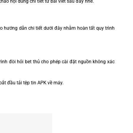
hảo nội dung chi tiết từ bài viết sau đây nhé.
o hướng dẫn chi tiết dưới đây nhằm hoàn tất quy trình
trình đòi hỏi bet thủ cho phép cài đặt nguồn không xác
ắt đầu tải tệp tin APK về máy.