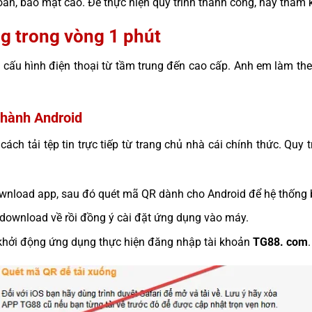
oàn, bảo mật cao. Để thực hiện quy trình thành công, hãy tham k
ng trong vòng 1 phút
g cấu hình điện thoại từ tầm trung đến cao cấp. Anh em làm the
 hành Android
ch tải tệp tin trực tiếp từ trang chủ nhà cái chính thức. Quy 
ownload app, sau đó quét mã QR dành cho Android để hệ thống b
 download về rồi đồng ý cài đặt ứng dụng vào máy.
ó khởi động ứng dụng thực hiện đăng nhập tài khoản
TG88. com
.