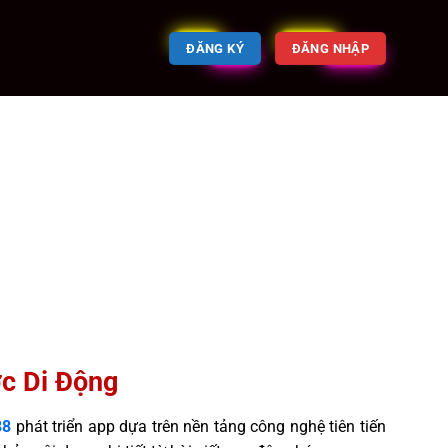
ĐĂNG KÝ
ĐĂNG NHẬP
c Di Động
88
phát triển app dựa trên nền tảng công nghệ tiên tiến