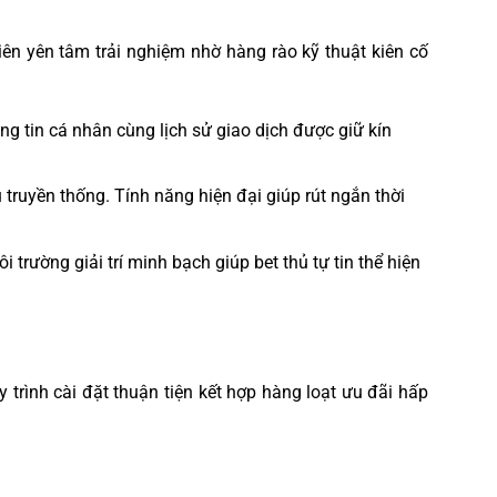
iên yên tâm trải nghiệm nhờ hàng rào kỹ thuật kiên cố
g tin cá nhân cùng lịch sử giao dịch được giữ kín
ruyền thống. Tính năng hiện đại giúp rút ngắn thời
trường giải trí minh bạch giúp bet thủ tự tin thể hiện
 trình cài đặt thuận tiện kết hợp hàng loạt ưu đãi hấp