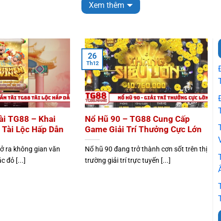
Xem thêm
ỳ cơ hội săn hũ lớn nào trong suốt quá trình trải nghiệm game.
a số vốn nhỏ để kích hoạt ngay lập tức chuỗi vòng quay đặc biệ
hiên của biểu tượng Scatter đầy may mắn.
ầu hết hình ảnh khác trên dòng thanh toán để tạo ra tổ hợp thắ
26
 lần so với cách quay thông thường giúp tài khoản tăng trưởng
Th12
ài TG88 – Khai
Nổ Hũ 90 – TG88 Cung Cấp
 Tài Lộc Hấp Dẫn
Game Giải Trí Thưởng Cực Lớn
ở ra không gian văn
Nổ hũ 90 đang trở thành cơn sốt trên thị
 đỏ [...]
trường giải trí trực tuyến [...]