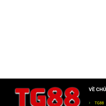
VỀ CHÚ
TG88