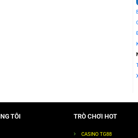
NG TÔI
TRÒ CHƠI HOT
CASINO TG88